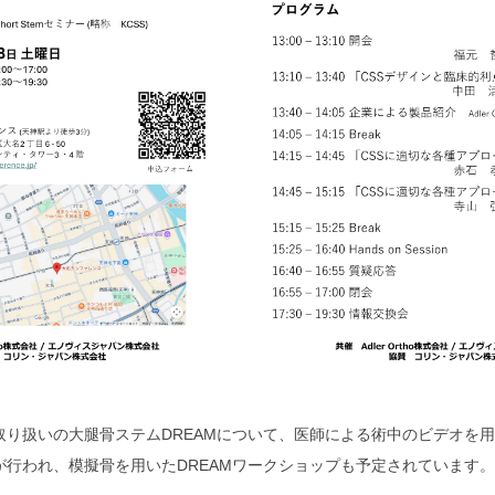
取り扱いの大腿骨ステムDREAMについて、医師による術中のビデオを
が行われ、模擬骨を用いたDREAMワークショップも予定されています。