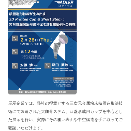
展示企業では、弊社の得意とする三次元金属粉末積層造形法技
術にて製造された大腿骨ステム、臼蓋形成用カップを中心とし
た展示を行い、実際にその粗い表面や中空構造を手に取ってご
確認いただけます。