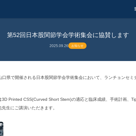
第52回日本股関節学会学術集会に協賛します
2025.09.26
お知らせ
25日に山口県で開催される日本股関節学会学術集会において、ランチョンセ
rinted CSS(Curved Short Stem)の適応と臨床成績、手術計画、Tips 
活也先生にご講演いただきます。