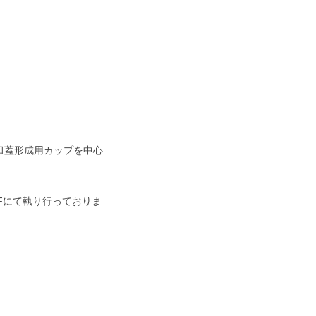
臼蓋形成用カップを中心
1Fにて執り行っておりま