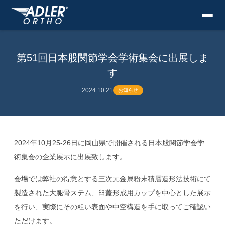
第51回日本股関節学会学術集会に出展しま
す
2024.10.21
お知らせ
2024年10月25-26日に岡山県で開催される日本股関節学会学
術集会の企業展示に出展致します。
会場では弊社の得意とする三次元金属粉末積層造形法技術にて
製造された大腿骨ステム、臼蓋形成用カップを中心とした展示
を行い、実際にその粗い表面や中空構造を手に取ってご確認い
ただけます。