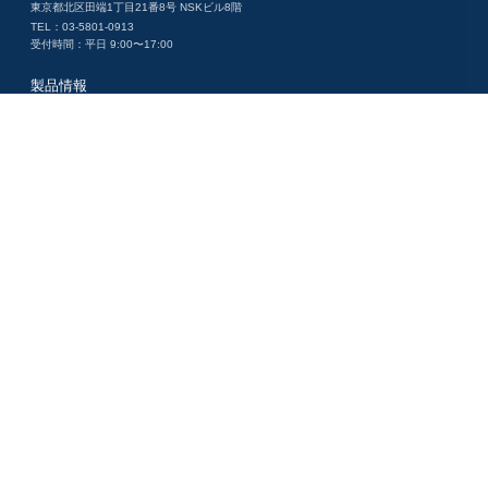
東京都北区田端1丁目21番8号 NSKビル8階
TEL：03-5801-0913
受付時間：平日 9:00〜17:00
製品情報
企業情報トップ
- 会社概要
- 代表挨拶
- 透明性に関する指針
- コンプライアンス
採用情報
- 募集職種一覧
- 社員インタビュー
お問い合わせ
お知らせ