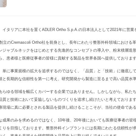
社は、イタリアに本社を置くADLER Ortho S.p.A.の日本法人として2021年
56年創立のCremascoli Ortho社を前身とし、長年にわたり整形外科領域にお
ンジャブルネックをはじめとする先進的なコンセプトの導入や、粉末積層造
がら、患者様と医療従事者の皆様に貢献する製品を世界各国へ提供しており
単に事業規模の拡大を追求するのではなく、「品質」と「技術」に徹底して
績と長期的な信頼性を第一に考え、研究開発から製造に至るまで高い品質水
らゆる領域を幅広くカバーする企業ではありません。しかしながら、私たち
品質と技術において妥協しないものづくりを追求し続けたいと考えておりま
療現場に真に必要とされる製品を提供し続けることこそが、当社の使命であ
成果のみを求めるのではなく、10年後、20年後においても医療従事者の皆
くりを目指しております。整形外科インプラントには長期にわたる信頼性が
なく、将来を見据えた研究開発と品質向上に取り組んでまいります。